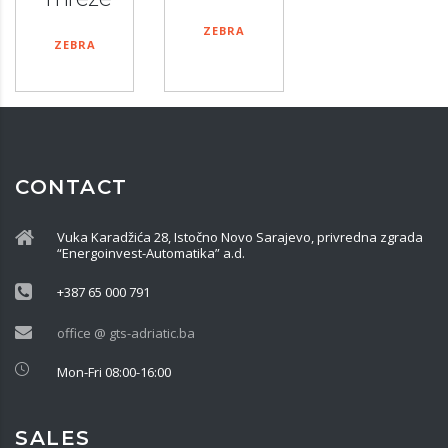
ZEBRA
ZEBRA
CONTACT
Vuka Karadžića 28, Istočno Novo Sarajevo, privredna zgrada
“Energoinvest-Automatika” a.d.
+387 65 000 791
office @ gts-adriatic.ba
Mon-Fri 08:00-16:00
SALES