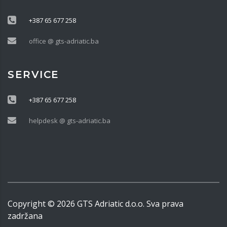
+387 65 677 258
office @ gts-adriatic.ba
SERVICE
+387 65 677 258
helpdesk @ gts-adriatic.ba
Copyright ©
2026
GTS Adriatic d.o.o. Sva prava
zadržana