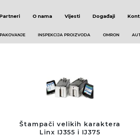
Partneri
O nama
Vijesti
Događaji
Kont
 PAKOVANJE
INSPEKCIJA PROIZVODA
OMRON
AUT
Štampači velikih karaktera
Linx IJ355 i IJ375