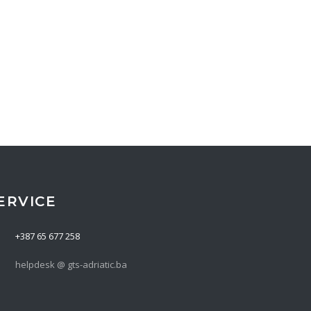
ERVICE
+387 65 677 258
helpdesk @ gts-adriatic.ba