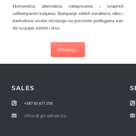
Ekonomična alternativa nalepnicama i unapred
odštampanim kutijama. Štampanje velikih karaktera, slika i
barkodova visoke rezolucije na poroznim podlogama kao
što su papir, karton i drvo.
Detaljnije...
SALES
S
+387 65 677 258
office @ gts-adriatic.ba