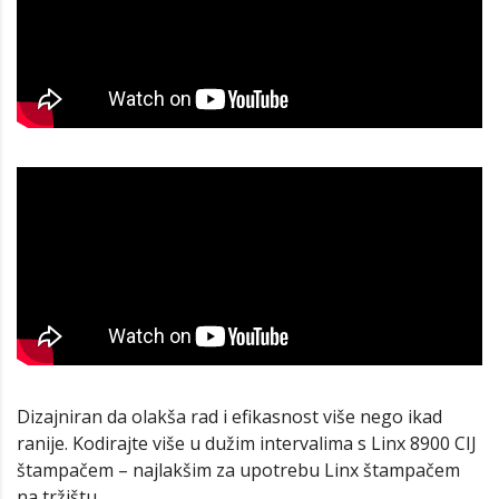
Dizajniran da olakša rad i efikasnost više nego ikad
ranije. Kodirajte više u dužim intervalima s Linx 8900 CIJ
štampačem – najlakšim za upotrebu Linx štampačem
na tržištu.