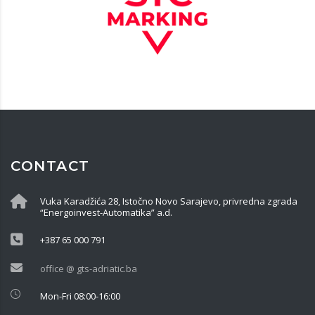
CONTACT
Vuka Karadžića 28, Istočno Novo Sarajevo, privredna zgrada
“Energoinvest-Automatika” a.d.
+387 65 000 791
office @ gts-adriatic.ba
Mon-Fri 08:00-16:00