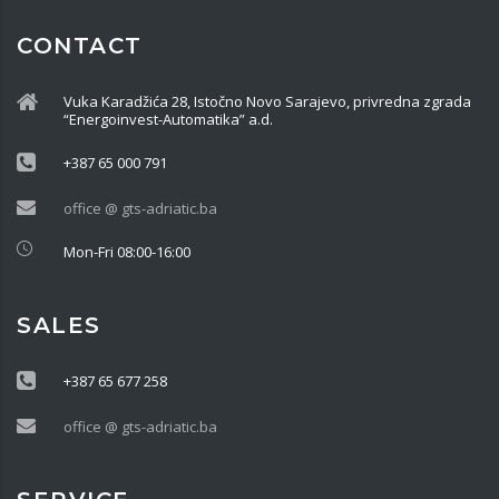
CONTACT
Vuka Karadžića 28, Istočno Novo Sarajevo, privredna zgrada
“Energoinvest-Automatika” a.d.
+387 65 000 791
office @ gts-adriatic.ba
Mon-Fri 08:00-16:00
SALES
+387 65 677 258
office @ gts-adriatic.ba