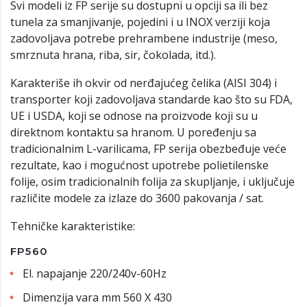
Svi modeli iz FP serije su dostupni u opciji sa ili bez
tunela za smanjivanje, pojedini i u INOX verziji koja
zadovoljava potrebe prehrambene industrije (meso,
smrznuta hrana, riba, sir, čokolada, itd.).
Karakteriše ih okvir od nerđajućeg čelika (AISI 304) i
transporter koji zadovoljava standarde kao što su FDA,
UE i USDA, koji se odnose na proizvode koji su u
direktnom kontaktu sa hranom. U poređenju sa
tradicionalnim L-varilicama, FP serija obezbeđuje veće
rezultate, kao i mogućnost upotrebe polietilenske
folije, osim tradicionalnih folija za skupljanje, i uključuje
različite modele za izlaze do 3600 pakovanja / sat.
Tehničke karakteristike:
FP560
El. napajanje 220/240v-60Hz
Dimenzija vara mm 560 X 430