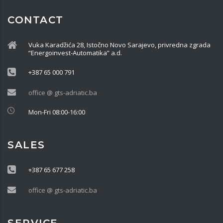
CONTACT
Vuka Karadžića 28, Istočno Novo Sarajevo, privredna zgrada
“Energoinvest-Automatika” a.d.
+387 65 000 791
office @ gts-adriatic.ba
Mon-Fri 08:00-16:00
SALES
+387 65 677 258
office @ gts-adriatic.ba